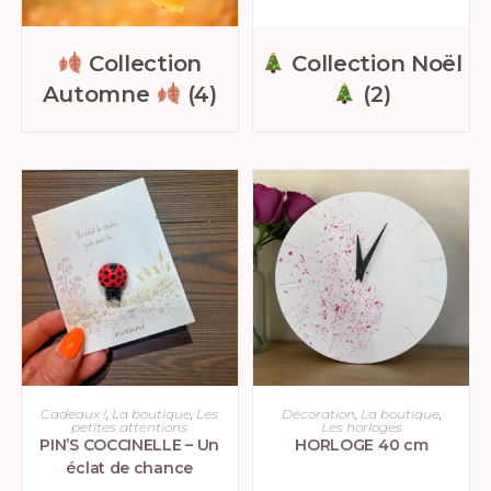
Collection
Collection Noël
Automne
(4)
(2)
AJOUTER AU PANIER
CHOIX DES OPTIONS
Cadeaux !
,
La boutique
,
Les
Décoration
,
La boutique
,
petites attentions
Les horloges
PIN’S COCCINELLE – Un
HORLOGE 40 cm
éclat de chance