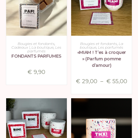
CHOIX DES OPTIONS
CHOIX DES OPTIONS
Bougies et fondants
,
Bougies et fondants
,
La
Cadeaux !
,
La boutique
,
Les
boutique
,
Les parfumés
parfumés
«MIAM ! T’es à croquer
FONDANTS PARFUMES
» (Parfum pomme
d’amour)
€
9,90
€
29,00
–
€
55,00