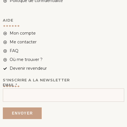
Politique de confidentialité
AIDE
Mon compte
Me contacter
FAQ
Où me trouver ?
Devenir revendeur
S'INSCRIRE A LA NEWSLETTER
E
EMAIL
*
M
A
I
ENVOYER
L