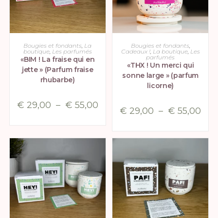
CHOIX DES OPTIONS
CHOIX DES OPTIONS
Bougies et fondants
,
La
Bougies et fondants
,
boutique
,
Les parfumés
Cadeaux !
,
La boutique
,
Les
parfumés
«BIM ! La fraise qui en
«THX ! Un merci qui
jette » (Parfum fraise
sonne large » (parfum
rhubarbe)
licorne)
€
29,00
–
€
55,00
€
29,00
–
€
55,00