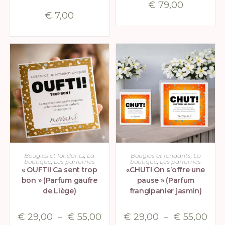
€
79,00
€
7,00
CHOIX DES OPTIONS
CHOIX DES OPTIONS
Bougies et fondants
,
La
Bougies et fondants
,
La
boutique
,
Les parfumés
boutique
,
Les parfumés
« OUFTI! Ca sent trop
«CHUT! On s’offre une
bon » (Parfum gaufre
pause » (Parfum
de Liège)
frangipanier jasmin)
€
29,00
–
€
55,00
€
29,00
–
€
55,00