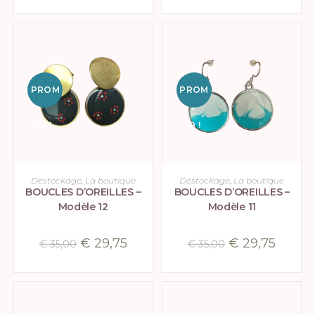
PROM
PROM
O !
O !
AJOUTER AU PANIER
AJOUTER AU PANIER
Déstockage
,
La boutique
Déstockage
,
La boutique
BOUCLES D’OREILLES –
BOUCLES D’OREILLES –
Modèle 12
Modèle 11
€
29,75
€
29,75
€
35,00
€
35,00