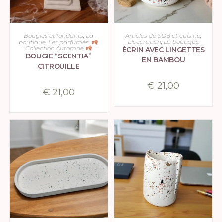
CHOIX DES OPTIONS
CHOIX DES OPTIONS
Bougies et fondants
,
La
Articles de SDB et cuisine
,
Décoration
,
La boutique
boutique
,
Les parfumés
,
Collection Automne
ÉCRIN AVEC LINGETTES
BOUGIE “SCENTIA”
EN BAMBOU
CITROUILLE
€
21,00
€
21,00