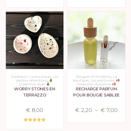
CHOIX DES OPTIONS
CHOIX DES OPTIONS
Cadeaux !
,
La boutique
,
Les
Bougies et fondants
,
La
petites attentions
,
boutique
,
Les parfumés
,
Collection Noël
Collection Automne
WORRY STONES EN
RECHARGE PARFUM
TERRAZZO
POUR BOUGIE SABLEE
€
8,00
€
2,20
–
€
7,00
Note
5.00