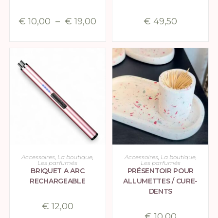
€
10,00
–
€
19,00
€
49,50
AJOUTER AU PANIER
CHOIX DES OPTIONS
Accessoires
,
La boutique
,
Accessoires
,
La boutique
,
Les parfumés
Les parfumés
BRIQUET A ARC
PRÉSENTOIR POUR
RECHARGEABLE
ALLUMETTES / CURE-
DENTS
€
12,00
€
10,00