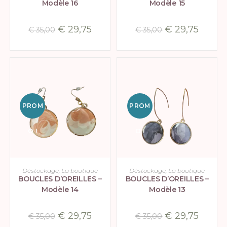
Modèle 16
Modèle 15
€
29,75
€
29,75
€
35,00
€
35,00
PROM
PROM
O !
O !
AJOUTER AU PANIER
AJOUTER AU PANIER
Déstockage
,
La boutique
Déstockage
,
La boutique
BOUCLES D’OREILLES –
BOUCLES D’OREILLES –
Modèle 14
Modèle 13
€
29,75
€
29,75
€
35,00
€
35,00