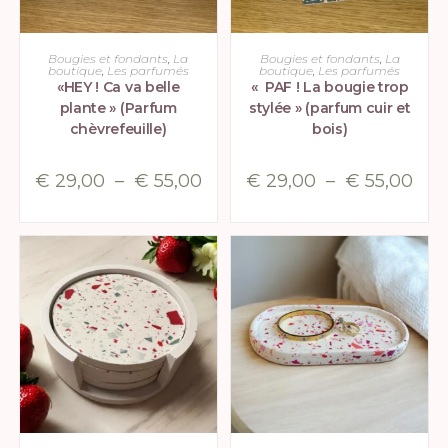
CHOIX DES OPTIONS
CHOIX DES OPTIONS
Bougies et fondants
,
La
Bougies et fondants
,
La
boutique
,
Les parfumés
boutique
,
Les parfumés
«HEY ! Ca va belle
« PAF ! La bougie trop
plante » (Parfum
stylée » (parfum cuir et
chèvrefeuille)
bois)
€
29,00
–
€
55,00
€
29,00
–
€
55,00