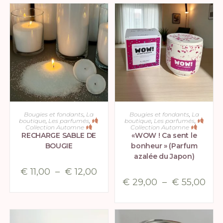
sur 5
CHOIX DES OPTIONS
CHOIX DES OPTIONS
Bougies et fondants
,
La
Bougies et fondants
,
La
boutique
,
Les parfumés
,
boutique
,
Les parfumés
,
Collection Automne
Collection Automne
RECHARGE SABLE DE
«WOW ! Ca sent le
BOUGIE
bonheur » (Parfum
azalée du Japon)
€
11,00
–
€
12,00
€
29,00
–
€
55,00