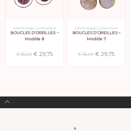
O !
O !
AJOUTER AU PANIER
AJOUTER AU PANIER
Déstockage
,
La boutique
Déstockage
,
La boutique
BOUCLES D’OREILLES –
BOUCLES D’OREILLES –
Modèle 8
Modèle 7
€
29,75
€
29,75
€
35,00
€
35,00