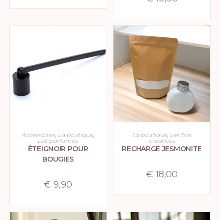
AJOUTER AU PANIER
AJOUTER AU PANIER
Accessoires
,
La boutique
,
La boutique
,
Les box
Les parfumés
créatives
ÉTEIGNOIR POUR
RECHARGE JESMONITE
BOUGIES
€
18,00
€
9,90