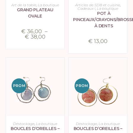
CHOIX DES OPTIONS
CHOIX DES OPTIONS
Art de la table
,
La boutique
Articles de SDB et cuisine
,
Cadeaux !
,
La boutique
GRAND PLATEAU
POT À
OVALE
PINCEAUX/CRAYONS/BROSS
À DENTS
€
36,00
–
€
38,00
€
13,00
PROM
PROM
O !
O !
AJOUTER AU PANIER
AJOUTER AU PANIER
Déstockage
,
La boutique
Déstockage
,
La boutique
BOUCLES D’OREILLES –
BOUCLES D’OREILLES –