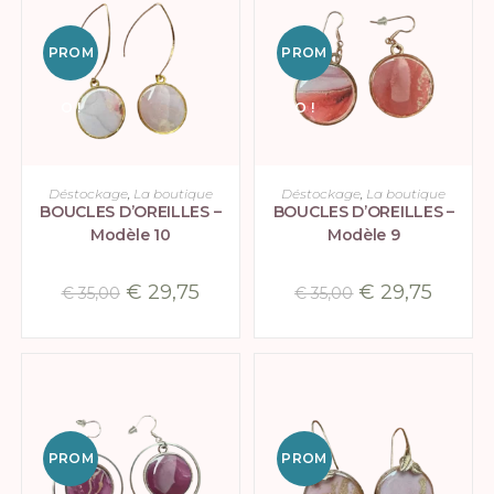
PROM
PROM
O !
O !
AJOUTER AU PANIER
AJOUTER AU PANIER
Déstockage
,
La boutique
Déstockage
,
La boutique
BOUCLES D’OREILLES –
BOUCLES D’OREILLES –
Modèle 10
Modèle 9
€
29,75
€
29,75
€
35,00
€
35,00
PROM
PROM