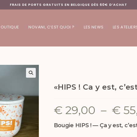
FRAIS DE PORTS GRATUITS EN BELGIQUE DÈS 60€ D’ACHAT
BOUTIQUE
NOVANI, C’EST QUOI ?
LES NEWS
LES ATELIER
«HIPS ! Ca y est, c’e
€
29,00
–
€
55
Bougie HIPS ! — Ça y est, c’est