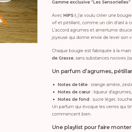
Gamme exclusive “
Les Sensorielles
“
Avec
HIPS !
, j’ai voulu créer une bougi
vif et pétillant, comme un clin d’œil à 
L’accord agrumes et amertume douce ra
joyeuse qui donne envie de lever son v
Chaque bougie est fabriquée à la main
de Grasse
, sans substances nocives (s
Un parfum d’agrumes, pétillan
Notes de tête
: orange amère, zeste
Notes de cœur
: liqueur d’agrumes,
Notes de fond
: sucre léger, touc
Un parfum qui évoque les verres qui tint
commencent bien.
Une playlist pour faire monte