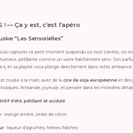
 ! — Ça y est, c’est l’apéro
ive “Les Sensorielles”
i voulu capturer ce petit moment suspendu où tout s’arrête, où on
humeur, pétillante comme un verre fraîchement servi. Son parf
e·s, et sa playlist vous plonge directement dans cette ambiance 
t coulée à la main, avec de la
cire de soja européenne
et des
oxiques. Artisanale, joyeuse, et pensée dans les moindres détail
itif d’été, pétillant et acidulé
e
: orange amère, zeste de citron
ur
: liqueur d’agrumes, herbes fraîches