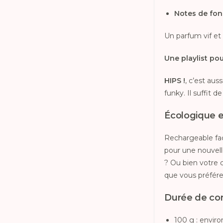
Notes de fo
Un parfum vif et e
Une playlist po
HIPS !
, c’est aus
funky. Il suffit 
Écologique e
Rechargeable faci
pour une nouvell
? Ou bien votre c
que vous préfére
Durée de co
100 g : enviro