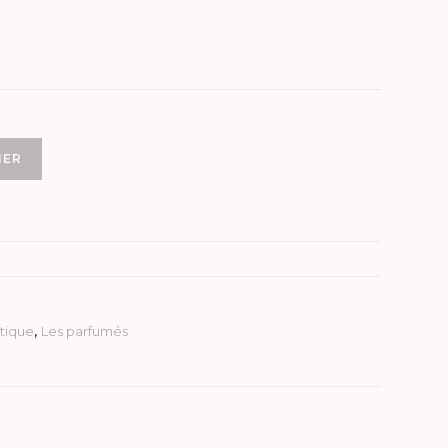
IER
tique
,
Les parfumés