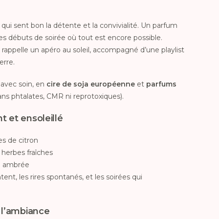
e qui sent bon la détente et la convivialité. Un parfum
ces débuts de soirée où tout est encore possible.
ppelle un apéro au soleil, accompagné d’une playlist
erre.
 avec soin, en
cire de soja européenne
et
parfums
ans phtalates, CMR ni reprotoxiques).
t et ensoleillé
s de citron
 herbes fraîches
he ambrée
ent, les rires spontanés, et les soirées qui
r l’ambiance