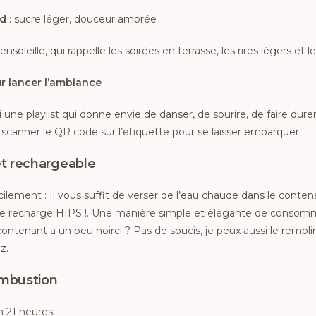
nd
: sucre léger, douceur ambrée
nsoleillé, qui rappelle les soirées en terrasse, les rires légers et
ur lancer l’ambiance
si une playlist qui donne envie de danser, de sourire, de faire dur
de scanner le QR code sur l’étiquette pour se laisser embarquer.
t rechargeable
lement : Il vous suffit de verser de l’eau chaude dans le contenant
e recharge HIPS !. Une manière simple et élégante de consomme
ontenant a un peu noirci ? Pas de soucis, je peux aussi le remplir 
z.
mbustion
n 21 heures