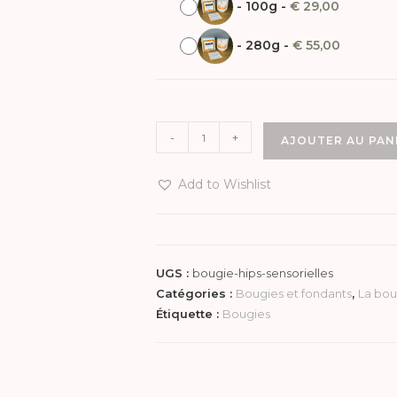
-
100g
-
€
29,00
-
280g
-
€
55,00
-
+
AJOUTER AU PAN
Add to Wishlist
UGS :
bougie-hips-sensorielles
Catégories :
Bougies et fondants
,
La bou
Étiquette :
Bougies