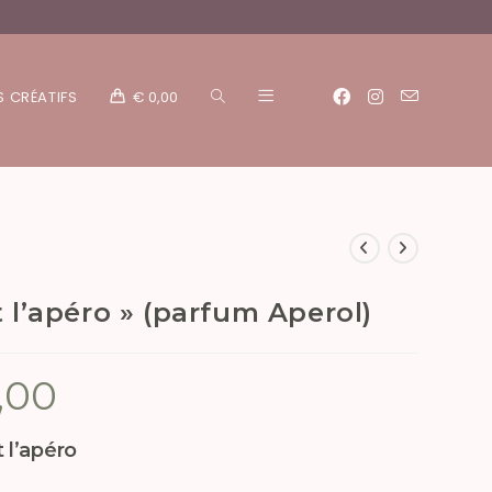
S CRÉATIFS
€
0,00
st l’apéro » (parfum Aperol)
,00
 l’apéro