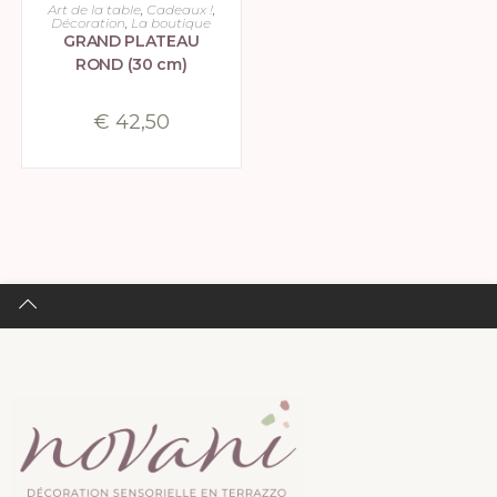
CHOIX DES OPTIONS
Art de la table
,
Cadeaux !
,
Décoration
,
La boutique
GRAND PLATEAU
ROND (30 cm)
€
42,50