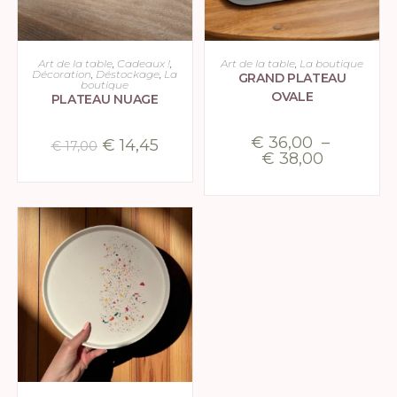
AJOUTER AU PANIER
CHOIX DES OPTIONS
Art de la table
,
Cadeaux !
,
Art de la table
,
La boutique
Décoration
,
Déstockage
,
La
GRAND PLATEAU
boutique
OVALE
PLATEAU NUAGE
€
36,00
–
€
14,45
€
17,00
€
38,00