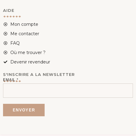
AIDE
Mon compte
Me contacter
FAQ
Où me trouver ?
Devenir revendeur
S'INSCRIRE A LA NEWSLETTER
E
EMAIL
*
M
A
I
ENVOYER
L