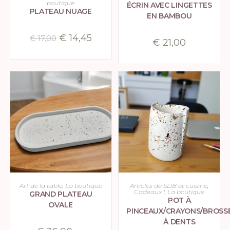
boutique
ÉCRIN AVEC LINGETTES
PLATEAU NUAGE
EN BAMBOU
€
14,45
€
17,00
€
21,00
CHOIX DES OPTIONS
CHOIX DES OPTIONS
Art de la table
,
La boutique
Articles de SDB et cuisine
,
Cadeaux !
,
La boutique
GRAND PLATEAU
POT À
OVALE
PINCEAUX/CRAYONS/BROSS
À DENTS