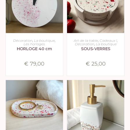
CHOIX DES OPTIONS
CHOIX DES OPTIONS
Décoration
,
La boutique
,
Art de la table
,
Cadeaux !
,
Les horloges
Décoration
,
La boutique
HORLOGE 40 cm
SOUS-VERRES
€
79,00
€
25,00