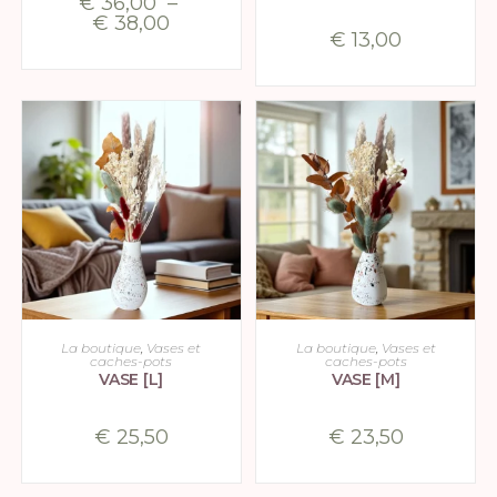
€
36,00
–
€
38,00
€
13,00
CHOIX DES OPTIONS
CHOIX DES OPTIONS
La boutique
,
Vases et
La boutique
,
Vases et
caches-pots
caches-pots
VASE [L]
VASE [M]
€
25,50
€
23,50