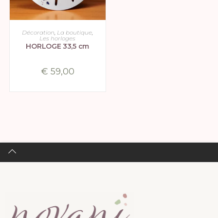
CHOIX DES OPTIONS
Décoration
,
La boutique
,
Les horloges
HORLOGE 33,5 cm
€
59,00