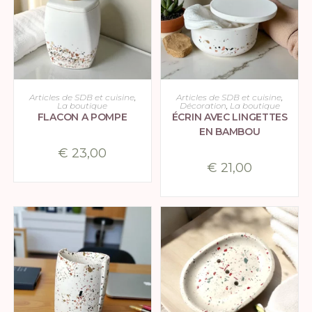
CHOIX DES OPTIONS
CHOIX DES OPTIONS
Articles de SDB et cuisine
,
Articles de SDB et cuisine
,
La boutique
Décoration
,
La boutique
FLACON A POMPE
ÉCRIN AVEC LINGETTES
EN BAMBOU
€
23,00
€
21,00