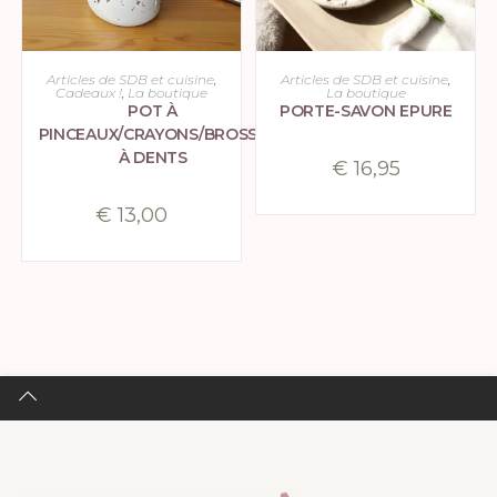
CHOIX DES OPTIONS
CHOIX DES OPTIONS
Articles de SDB et cuisine
,
Articles de SDB et cuisine
,
Cadeaux !
,
La boutique
La boutique
POT À
PORTE-SAVON EPURE
PINCEAUX/CRAYONS/BROSSE
À DENTS
€
16,95
€
13,00