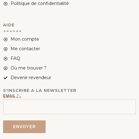
Politique de confidentialité
AIDE
Mon compte
Me contacter
FAQ
Où me trouver ?
Devenir revendeur
S'INSCRIRE A LA NEWSLETTER
E
EMAIL
*
M
A
I
ENVOYER
L