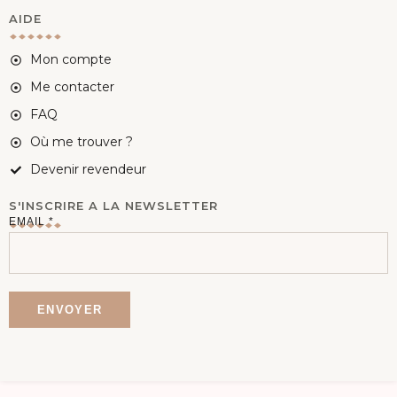
AIDE
Mon compte
Me contacter
FAQ
Où me trouver ?
Devenir revendeur
S'INSCRIRE A LA NEWSLETTER
E
EMAIL
*
M
A
I
ENVOYER
L