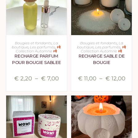
CHOIX DES OPTIONS
CHOIX DES OPTIONS
Bougies et fondants
,
La
Bougies et fondants
,
La
boutique
,
Les parfumés
,
boutique
,
Les parfumés
,
Collection Automne
Collection Automne
RECHARGE PARFUM
RECHARGE SABLE DE
POUR BOUGIE SABLEE
BOUGIE
€
2,20
–
€
7,00
€
11,00
–
€
12,00