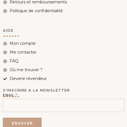
Retours et remboursements
Politique de confidentialité
AIDE
Mon compte
Me contacter
FAQ
Où me trouver ?
Devenir revendeur
S'INSCRIRE A LA NEWSLETTER
E
EMAIL
*
M
A
I
ENVOYER
L