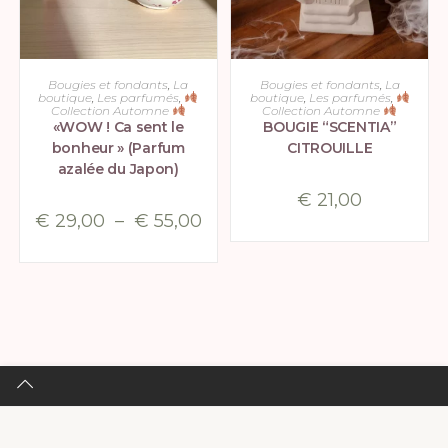
CHOIX DES OPTIONS
CHOIX DES OPTIONS
Bougies et fondants
,
La
Bougies et fondants
,
La
boutique
,
Les parfumés
,
boutique
,
Les parfumés
,
Collection Automne
Collection Automne
«WOW ! Ca sent le
BOUGIE “SCENTIA”
bonheur » (Parfum
CITROUILLE
azalée du Japon)
€
21,00
€
29,00
–
€
55,00