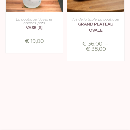
CHOIX DES OPTIONS
CHOIX DES OPTIONS
La boutique
,
Vases et
Art de la table
,
La boutique
caches-pots
GRAND PLATEAU
VASE [S]
OVALE
€
19,00
€
36,00
–
€
38,00