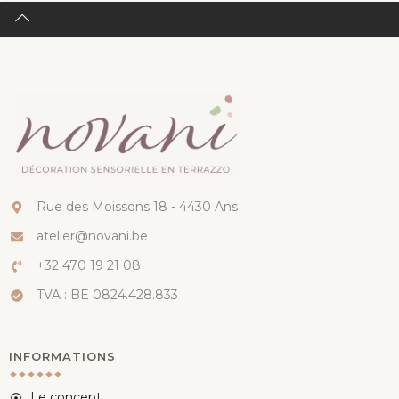
Rue des Moissons 18 - 4430 Ans
atelier@novani.be
+32 470 19 21 08
TVA : BE 0824.428.833
INFORMATIONS
Le concept