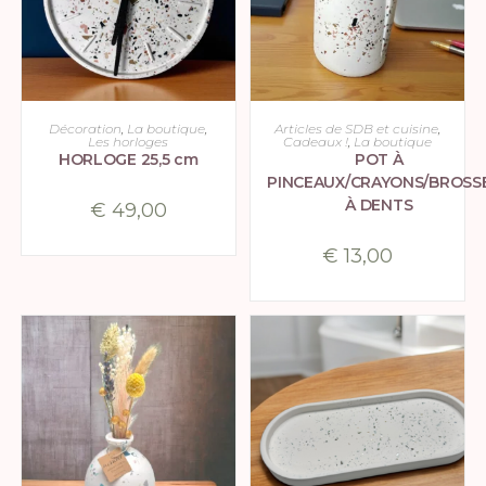
CHOIX DES OPTIONS
CHOIX DES OPTIONS
Décoration
,
La boutique
,
Articles de SDB et cuisine
,
Les horloges
Cadeaux !
,
La boutique
HORLOGE 25,5 cm
POT À
PINCEAUX/CRAYONS/BROSS
À DENTS
€
49,00
€
13,00