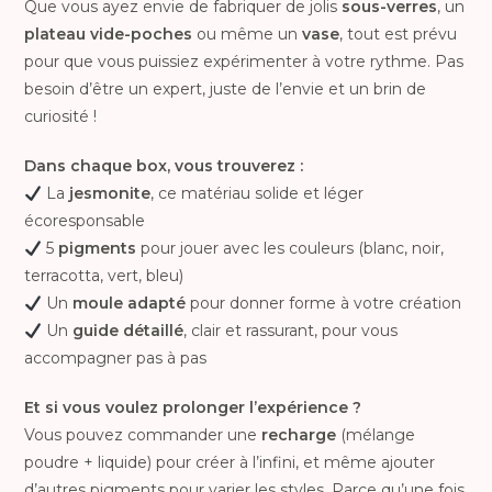
Que vous ayez envie de fabriquer de jolis
sous-verres
, un
plateau vide-poches
ou même un
vase
, tout est prévu
pour que vous puissiez expérimenter à votre rythme. Pas
besoin d’être un expert, juste de l’envie et un brin de
curiosité !
Dans chaque box, vous trouverez :
La
jesmonite
, ce matériau solide et léger
écoresponsable
5
pigments
pour jouer avec les couleurs (blanc, noir,
terracotta, vert, bleu)
Un
moule adapté
pour donner forme à votre création
Un
guide détaillé
, clair et rassurant, pour vous
accompagner pas à pas
Et si vous voulez prolonger l’expérience ?
Vous pouvez commander une
recharge
(mélange
poudre + liquide) pour créer à l’infini, et même ajouter
d’autres pigments pour varier les styles. Parce qu’une fois