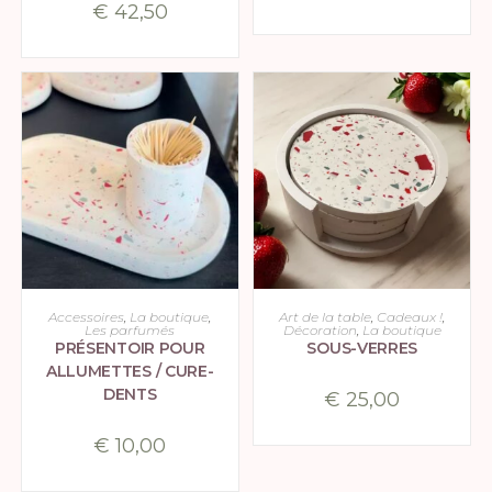
€
42,50
CHOIX DES OPTIONS
CHOIX DES OPTIONS
Accessoires
,
La boutique
,
Art de la table
,
Cadeaux !
,
Les parfumés
Décoration
,
La boutique
PRÉSENTOIR POUR
SOUS-VERRES
ALLUMETTES / CURE-
DENTS
€
25,00
€
10,00