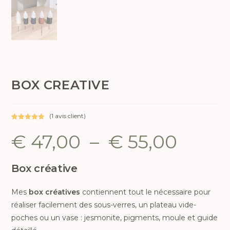
BOX CREATIVE
(
1
avis client)
Noté
1
5.00
€
47,00
–
€
55,00
sur 5
basé sur
notation
client
Box créative
Mes
box créatives
contiennent tout le nécessaire pour
réaliser facilement des sous-verres, un plateau vide-
poches ou un vase : jesmonite, pigments, moule et guide