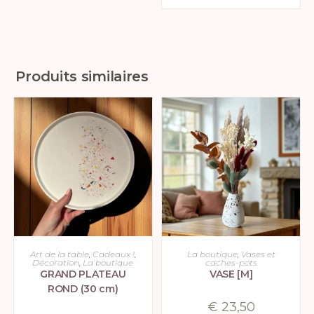
Note
5.00
sur 5
Produits similaires
CHOIX DES OPTIONS
CHOIX DES OPTIONS
Art de la table
,
Cadeaux !
,
La boutique
,
Vases et
Décoration
,
La boutique
caches-pots
GRAND PLATEAU
VASE [M]
ROND (30 cm)
€
23,50