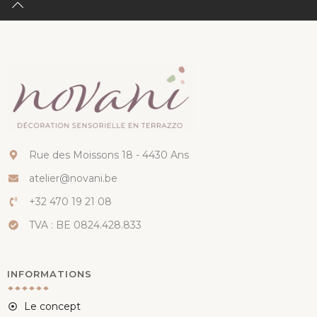
Rue des Moissons 18 - 4430 Ans
atelier@novani.be
+32 470 19 21 08
TVA : BE 0824.428.833
INFORMATIONS
Le concept